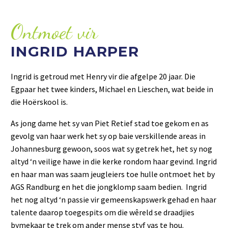
Ontmoet vir
INGRID HARPER
Ingrid
is getroud met Henry vir die afgelpe 20 jaar. Die
Egpaar het twee kinders, Michael en Lieschen, wat beide in
die Hoërskool is.
As jong dame het sy van Piet Retief stad toe gekom en as
gevolg van haar werk het sy op baie verskillende areas in
Johannesburg gewoon, soos wat sy getrek het, het sy nog
altyd ‘n veilige hawe in die kerke rondom haar gevind. Ingrid
en haar man was saam jeugleiers toe hulle ontmoet het by
AGS Randburg en het die jongklomp saam bedien. Ingrid
het nog altyd ‘n passie vir gemeenskapswerk gehad en haar
talente daarop toegespits om die wêreld se draadjies
bymekaar te trek om ander mense styf vas te hou.