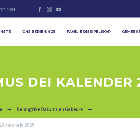
787-4004
ENSTE
ONS BEDIENINGE
FAMILIE DISSIPELSKAP
GEMEEN
US DEI KALENDER 
e
Belangrike Datums en Gebeure
Domus Dei Kalender
20 Januarie 2025