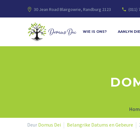
30 Jean Road Blairgowrie, Randburg 2123
(011) 
WIE IS ONS?
AANLYN DI
DOM
Hom
Deur
Domus Dei
Belangrike Datums en Gebeure