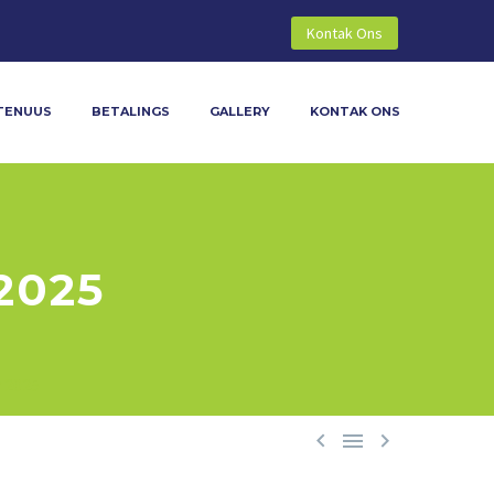
Kontak Ons
TENUUS
BETALINGS
GALLERY
KONTAK ONS
2025
 2025


