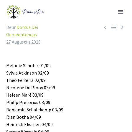



Deur
Domus Dei
Gemeentenuus
27 Augustus 2020
Melanie Scholtz 01/09
Sylvia Atkinson 02/09
Theo Ferreira 02/09
Nicolene Du Plooy 03/09
Heleen Maré 03/09
Philip Pretorius 03/09
Benjamin Schalekamp 03/09
Rian Botha 04/09
Heinrich Eksteen 04/09
Sarena Wessels 04/09