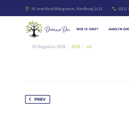
30 Jean Road Blairgowrie, Randburg 2123
(011) 
WIE IS ONS?
AANLYN DI
20 Augustus 2020
2020
Jul
PREV