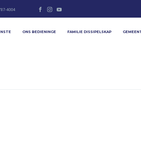
787-4004
ENSTE
ONS BEDIENINGE
FAMILIE DISSIPELSKAP
GEMEEN