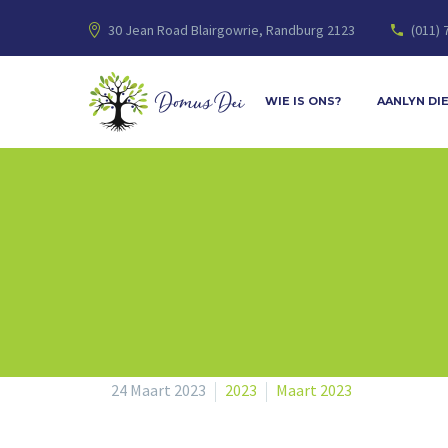
30 Jean Road Blairgowrie, Randburg 2123
(011) 
WIE IS ONS?
AANLYN DI
24 Maart 2023
2023
Maart 2023