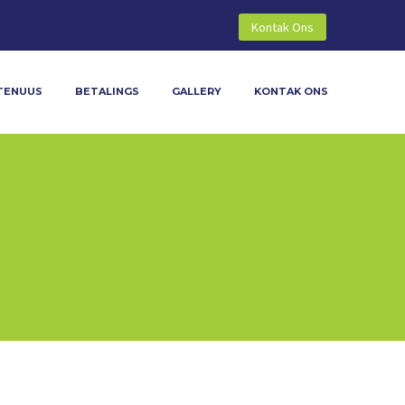
Kontak Ons
TENUUS
BETALINGS
GALLERY
KONTAK ONS

