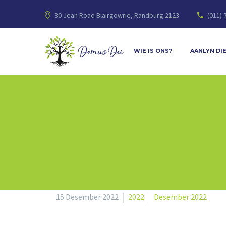
30 Jean Road Blairgowrie, Randburg 2123
(011) 
WIE IS ONS?
AANLYN DI
15 Desember 2022
2022
Desember 2022