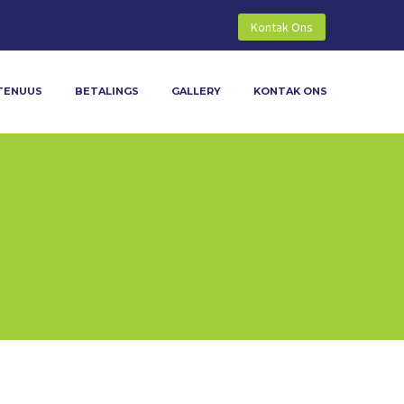
Kontak Ons
TENUUS
BETALINGS
GALLERY
KONTAK ONS

