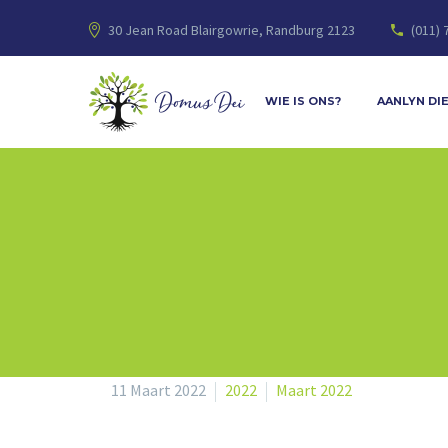
30 Jean Road Blairgowrie, Randburg 2123
(011) 
WIE IS ONS?
AANLYN DI
11 Maart 2022
2022
Maart 2022