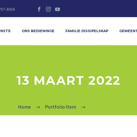
787-4004
ENSTE
ONS BEDIENINGE
FAMILIE DISSIPELSKAP
GEMEEN
13 MAART 2022
Home
Portfolio Item
13 Maart 2022