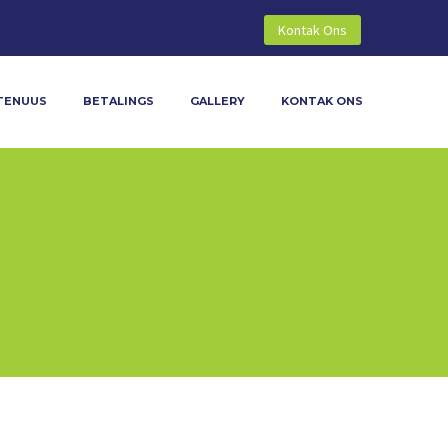
Kontak Ons
TENUUS
BETALINGS
GALLERY
KONTAK ONS

