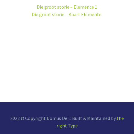
Die groot storie – Elemente 1
Die groot storie – Kaart Elemente
JOERNAAL
My geloof storie
Laai dit hier af ->
2022 © Copyright Domus Dei :: Built & Maintained by
the
right Type