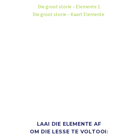
Die groot storie – Elemente 1
Die groot storie – Kaart Elemente
GRAAD 4 - 7
Kwartaal 3 lesse
Laai die lesse af ->
LAAI DIE ELEMENTE AF
OM DIE LESSE TE VOLTOOI: